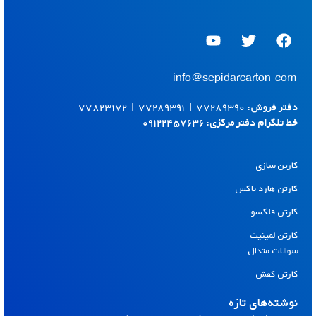
Y
T
F
o
w
a
u
i
c
t
t
e
info@sepidarcarton.com
u
t
b
b
e
o
دفتر فروش:
۷۷۲۸۹۳۹۰
|
۷۷۲۸۹۳۹۱
|
۷۷۸۲۳۱۷۲
e
r
o
خط تلگرام دفتر مرکزی:
۰۹۱۲۲۴۵۷۶۳۶
k
کارتن سازی
کارتن هارد باکس
کارتن فلکسو
کارتن لمینیت
سوالات متدال
کارتن کفش
نوشته‌های تازه