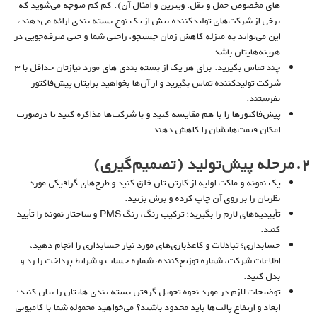
های مخصوص حمل و نقل، ویترین و امثال آن). کم کم متوجه می‌شوید که
برخی از شرکت‌های تولیدکننده بیش از یک نوع بسته بندی ارائه می‌دهند،
این می‌تواند به منزله کاهش زمان جستجو، راحتی شما و حتی صرفه‌جویی در
هزینه‌هایتان باشد.
چند تماس بگیرید. برای هر یک از بسته بندی های مورد نیازتان حداقل با ۳
شرکت تولیدکننده تماس بگیرید و از آن‌ها بخواهید برایتان پیش‌فاکتور
بفرستند.
پیش‌فاکتورها را با هم مقایسه کنید و با شرکت‌ها مذاکره کنید تا درصورت
امکان قیمت‌هایشان را کاهش دهند.
۲.مرحله پیش‌تولید (تصمیم‌گیری)
یک نمونه و ماکت اولیه از کارتن تان خلق کنید و طرح‌های گرافیکی مورد
نظرتان را بر روی آن چاپ کرده و برش بزنید.
تأییدیه‌های لازم را بگیرید؛ ترکیب رنگ، رنگ PMS و ساختار نمونه را تأیید
کنید.
حسابداری؛ تبادلات و کاغذبازی‌های مورد نیاز حسابداری را انجام دهید،
اطلاعات شرکت، شماره توزیع‌کننده، شماره حساب و شرایط پرداخت را رد و
بدل کنید.
توضیحات لازم در مورد نحوه تحویل گرفتن بسته بندی هایتان را بیان کنید؛
ابعاد و ارتفاع پالت‌ها باید محدود باشند؟ می‌خواهید محموله شما با کامیونی